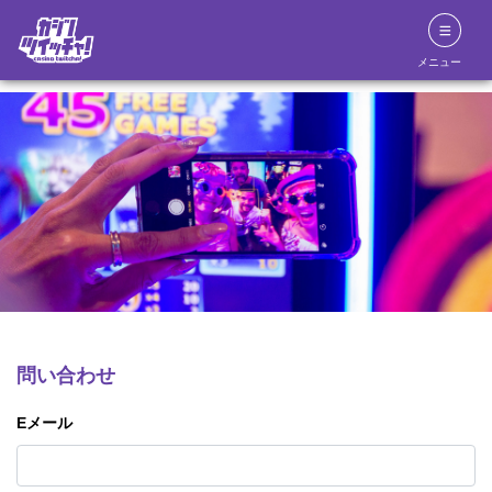
メニュー
問い合わせ
Eメール