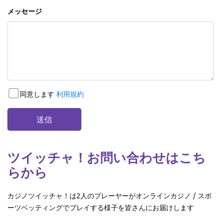
メッセージ
同意します
利用規約
送信
ツイッチャ！お問い合わせはこち
らから
カジノツイッチャ！は2人のプレーヤーがオンラインカジノ / スポ
ーツベッティングでプレイする様子を皆さんにお届けします‍