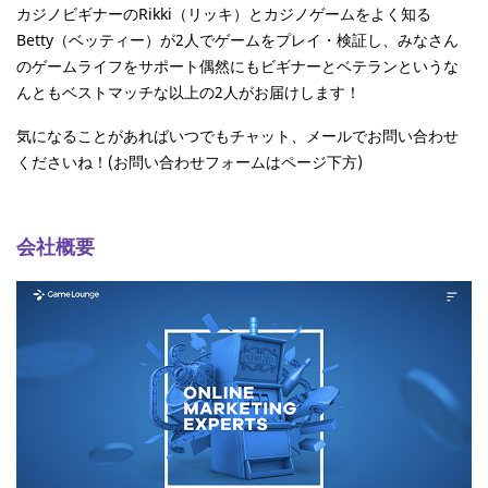
カジノビギナーのRikki（リッキ）とカジノゲームをよく知る
Betty（ベッティー）が2人でゲームをプレイ・検証し、みなさん
のゲームライフをサポート偶然にもビギナーとベテランというな
んともベストマッチな以上の2人がお届けします！
気になることがあればいつでもチャット、メールでお問い合わせ
くださいね！(お問い合わせフォームはページ下方)
会社概要