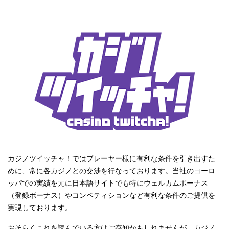
カジノツイッチャ！ではプレーヤー様に有利な条件を引き出すた
めに、常に各カジノとの交渉を行なっております。当社のヨーロ
ッパでの実績を元に日本語サイトでも特にウェルカムボーナス
（登録ボーナス）やコンペティションなど有利な条件のご提供を
実現しております。
おそらくこれを読んでいる方はご存知かもしれませんが、カジノ