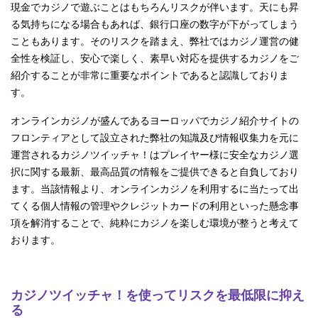
現金でカジノで遊ぶことはもちろんリスクが伴います。天にも昇
る気持ちになる場合もあれば、銀行口座の数字が下がってしまう
こともあります。そのリスクを踏まえ、弊社ではカジノ運営の健
全性を検証し、安心で楽しく、素早い対応を提供するカジノをご
紹介することが非常に重要なポイントであると認識しておりま
す。
オンラインカジノが盛んであるヨーロッパでカジノ紹介サイトの
フロンティアとして設立された弊社の知識及び情報収集力を元に
運営されるカジノツイッチャ！はプレイヤー様に安全なカジノ選
択に関する最新、最高品質の情報をご提供できると自負しており
ます。当該情報より、オンラインカジノを利用するに当たって出
てくる個人情報の管理やクレジットカードの利用といった懸念事
項を解消することで、純粋にカジノを楽しむ環境が整うと考えて
おります。
カジノツイッチャ！を使ってリスクを最低限に抑え
る